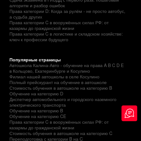
алгоритм и разбор ошибок
Права категории D: Когда за рулём - не просто автобус,
а судьба других
Права категории C в вооружённых силах РФ: от
казармы до гражданской жизни
Права категории C в логистике и складском хозяйстве:
ключ к профессии будущего
Популярные страницы
Автошкола Калина-Авто - обучение на права A B C D E
в Кольцово, Екатеринбурге и Косулино
Филиал нашей автошколы в селе Косулино
Полный прейскурант на обучение в автошколе
Стоимость обучения в автошколе на категорию B
Обучение на категорию D
Диспетчер автомобильного и городского наземного
электрического транспорта
Обучение на категорию B
Обучение на категорию CE
Права категории C в вооружённых силах РФ: от
казармы до гражданской жизни
Стоимость обучения в автошколе на категорию C
Переподготовка с категории B на C