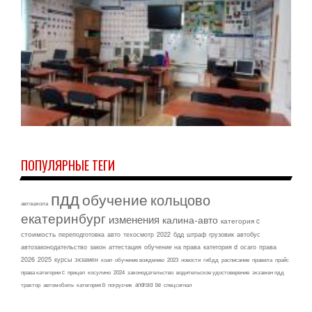
ПОПУЛЯРНЫЕ ТЕГИ
пдд
обучение
кольцово
автошкола
екатеринбург
изменения
калина-авто
категория c
стоимость
переподготовка
авто
техосмотр
2022
бдд
штраф
грузовик
автобус
автозаконодательство
закон
аттестация
обучение на права
категория d
осаго
права
2026
2025
курсы
экзамен
коап
обучение вождению
2023
новости
гибдд
расписание
правила
прайс
права категории c
прицеп
косулино
2024
законодательство
водительское удостоверение
экзамен пдд
трактор
автомобиль
категория b
погрузчик
android
be
спецсигнал