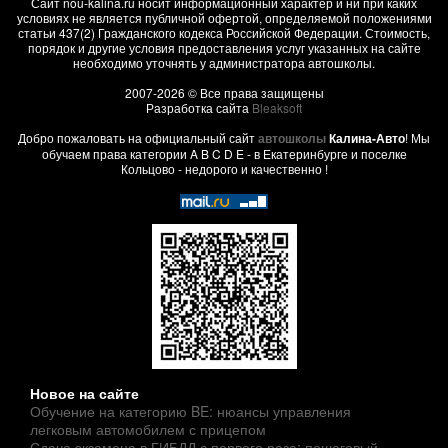
Сайт nou-kalina.ru носит информационный характер и ни при каких
условиях не является публичной офертой, определяемой положениями
статьи 437(2) Гражданского кодекса Российской Федерации. Стоимость,
порядок и другие условия предоставления услуг указанных на сайте
необходимо уточнять у администратора автошколы.
2007-2026 © Все права защищены
Разработка сайта
Bleaksoft
Добро пожаловать на официальный сайт
автошколы
Калина-Авто
! Мы
обучаем права категории A B C D E - в Екатеринбурге и поселке
Кольцово - недорого и качественно !
Новое на сайте
Обучение на категорию BE: нюансы управления
легковым автомобилем с прицепом
Сдача экзамена в ГИБДД с первого раза: пошаговый