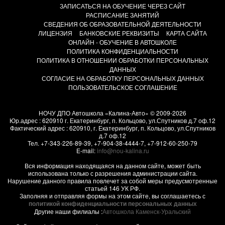
ЗАПИСАТЬСЯ НА ОБУЧЕНИЕ ЧЕРЕЗ САЙТ
РАСПИСАНИЕ ЗАНЯТИЙ
СВЕДЕНИЯ ОБ ОБРАЗОВАТЕЛЬНОЙ ДЕЯТЕЛЬНОСТИ
ЛИЦЕНЗИЯ
БАНКОВСКИЕ РЕКВИЗИТЫ
КАРТА САЙТА
ОНЛАЙН - ОБУЧЕНИЕ В АВТОШКОЛЕ
ПОЛИТИКА КОНФИДЕНЦИАЛЬНОСТИ
ПОЛИТИКА В ОТНОШЕНИИ ОБРАБОТКИ ПЕРСОНАЛЬНЫХ
ДАННЫХ
СОГЛАСИЕ НА ОБРАБОТКУ ПЕРСОНАЛЬНЫХ ДАННЫХ
ПОЛЬЗОВАТЕЛЬСКОЕ СОГЛАШЕНИЕ
НОЧУ ДПО Автошкола «Калина-Авто»
© 2009-2026
Юр.адрес : 620910 г. Екатеринбург, п. Кольцово, ул.Спутников д.7 оф.12
Фактический адрес :
620910
, г.
Екатеринбург, п. Кольцово
,
ул.Спутников
д.7 оф.12
Тел.
+7-343-226-89-39
,
+7-904-38-4444-7
,
+7-912-60-250-79
E-mail:
info@nou-kalina.ru
Вся информация находящаяся на данном сайте, может быть
использована только с разрешения администрации сайта.
Нарушение данного правила повлечет за собой меры предусмотренные
статьей 146 УК РФ.
Заполняя и отправляя формы на этом сайте, вы соглашаетесь с
политикой конфиденциальности персональных данных
Другие наши филиалы :
Автошкола Каменск-Уральский