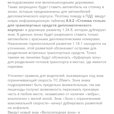
велодорожками или велопешеходными дорожками.
Также запрещено будет ставить автомобиль на стоянку в
зонах, которые предназначены для автомобилей
дипломатического корпуса. Поэтому поводу в ПДД введут
новую информационную табличку
8.9.2 «Стоянка только
для транспортных средств дипломатического
корпуса»
и дорожную разметку 1.24.8, которая дублирует
знак. В данных зонах будет разрешено ставить только
автомобили с красными дипломатическими номерами.
Назначение горизонтальной разметки 1.16.1 находится на
уточнении, этой разметкой обозначают островки для
разделения встречных транспортных средств. Точно
такими же линиями будут обозначать «буферную зону»
для разделения потоков транспорта в местах, где имеется
парковка.
Уточняют правила для водителей, въезжающих под знак,
ограничивающий скорость ТС 20км/ч. Зона знака
подразумевает быть предельно внимательным, так как
пешеходы получат возможность пересекать проезжую
часть в любом месте, независимо от наличия «зебры»,
аналогично с жилой зоной. Знак «Зона с ограничением
максимальной скорости» начнут дублировать разметкой
на асфальте.
Введут новый знак «Велосипедная зона» и