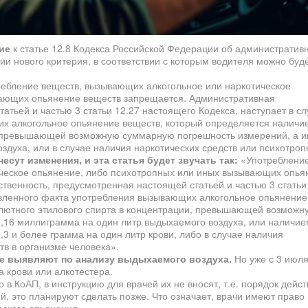
ие
к статье 12.8 Кодекса Российской Федерации об административ
ии нового критерия, в соответствии с которым водителя можно буд
ебление веществ, вызывающих алкогольное или наркотическое
вающих опьянение веществ запрещается. Административная
атьей и частью 3 статьи 12.27 настоящего Кодекса, наступает в сл
х алкогольное опьянение веществ, который определяется наличи
и, превышающей возможную суммарную погрешность измерений, а 
здуха, или в случае наличия наркотических средств или психотро
несут изменения, и эта статья будет звучать так:
«Употреблени
ческое опьянение, либо психотропных или иных вызывающих опья
твенность, предусмотренная настоящей статьей и частью 3 статьи
новленного факта употребления вызывающих алкогольное опьянение
лютного этилового спирта в концентрации, превышающей возможн
,16 миллиграмма на один литр выдыхаемого воздуха, или наличие
,3 и более грамма на один литр крови, либо в случае наличия
тв в организме человека».
е выявляют по анализу выдыхаемого воздуха.
Но уже с 3 июля
а крови или алкотестера.
 в КоАП, в инструкцию для врачей их не вносят, т.е. порядок дейс
, это планируют сделать позже. Что означает, врачи имеют право 