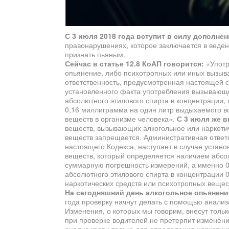
С 3 июля 2018 года вступит в силу дополнен
правонарушениях, которое заключается в веден
признать пьяным.
Сейчас в статье 12.8 КоАП говорится:
«Употр
опьянение, либо психотропных или иных вызы
ответственность, предусмотренная настоящей ст
установленного факта употребления вызывающи
абсолютного этилового спирта в концентраци
0,16 миллиграмма на один литр выдыхаемого во
веществ в организме человека».
С 3 июля же в
веществ, вызывающих алкогольное или наркоти
веществ запрещается. Административная ответс
настоящего Кодекса, наступает в случае уста
веществ, который определяется наличием абсо
суммарную погрешность измерений, а именно 0
абсолютного этилового спирта в концентрации 0
наркотических средств или психотропных вещес
На сегодняшний день алкогольное опьянени
года проверку начнут делать с помощью анализ
Изменения, о которых мы говорим, внесут только
при проверке водителей не претерпит изменений