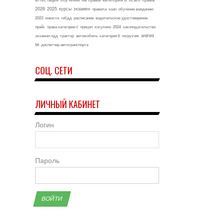
2026
2025
курсы
экзамен
правила
коап
обучение вождению
2023
новости
гибдд
расписание
водительское удостоверение
прайс
права категории c
прицеп
косулино
2024
законодательство
экзамен пдд
трактор
автомобиль
категория b
погрузчик
android
be
диспетчер автотранспорта
СОЦ. СЕТИ
ЛИЧНЫЙ КАБИНЕТ
Логин
Пароль
ВОЙТИ