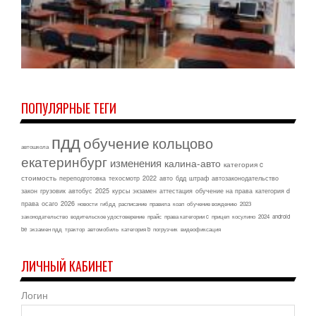
ПОПУЛЯРНЫЕ ТЕГИ
пдд
обучение
кольцово
автошкола
екатеринбург
изменения
калина-авто
категория c
стоимость
переподготовка
техосмотр
2022
авто
бдд
штраф
автозаконодательство
закон
грузовик
автобус
2025
курсы
экзамен
аттестация
обучение на права
категория d
права
осаго
2026
новости
гибдд
расписание
правила
коап
обучение вождению
2023
законодательство
водительское удостоверение
прайс
права категории c
прицеп
косулино
2024
android
be
экзамен пдд
трактор
автомобиль
категория b
погрузчик
видеофиксация
ЛИЧНЫЙ КАБИНЕТ
Логин