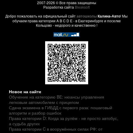
2007-2026 © Все права защищены
Разработка сайта
Bleaksoft
Добро пожаловать на официальный сайт
автошколы
Калина-Авто
! Мы
обучаем права категории A B C D E - в Екатеринбурге и поселке
Кольцово - недорого и качественно !
Новое на сайте
Обучение на категорию BE: нюансы управления
легковым автомобилем с прицепом
Сдача экзамена в ГИБДД с первого раза: пошаговый
алгоритм и разбор ошибок
Права категории D: Когда за рулём - не просто автобус,
а судьба других
Права категории C в вооружённых силах РФ: от