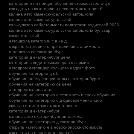
категория е на прицеп обучения стоимостьости ц е
как сдать на категорию ц если есть категория б
калина авто каменск-уральский автошкола
калина авто каменск-уральский
калькулятор себестоимости подготовки водителей 2026
калина авто каменск-уральский автошкола бульвар
комсомольский
автошкола категории с в на д
открыть категорию е при наличии с стоимость
автошкола се екатеринбург
категория д екатеринбург цена
категория c водительских прав от армии
автодром автолидер кольцово авдрес фото
обучение категории ц к б
обучение на сгу спецсигналы в екатеринбурге
обучения на категорию се цена
автодром калина авто
обучение на категорию е стоимость и сроки обучения
обучение на категорию с д одновременно авто
сколько стоит открыть категорию е
категория д екатеринбург
калина-авто екатеринбург автошкола
обучение на категорию д екатеринбург
открыть категорию е в новосибирске стоимость
как сдать на с если есть права б