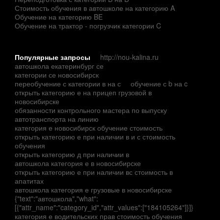
Стоимость обучения в автошколе на категорию A
Обучение на категорию BE
Обучение на трактор - погрузчик категории C
Популярные запросы
http://nou-kalina.ru
автошкола екатеринбург се
категории се новосибирск
переобучение с категории в на с
обучение с b на c
открыть категорию е на прицеп грузовой в
новосибирске
обязанности контрольного мастера по выпуску
автотранспорта на линию
категория е новосибирск обучение стоимость
открыть категорию е при наличии в и с стоимость
обучения
открыть категорию д при наличии в
автошкола категория е в новосибирске
открыть категорию е при наличии вс стоимость в
апатитах
автошкола категория е грузовые в новосибирске
{"text":"автошкола","what":
[{"attr_name":"category_id","attr_values":["184105264"]}]}
категория е водительских прав стоимость обучения