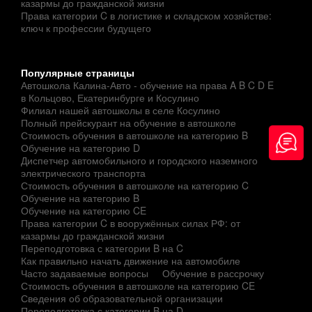
казармы до гражданской жизни
Права категории C в логистике и складском хозяйстве:
ключ к профессии будущего
Популярные страницы
Автошкола Калина-Авто - обучение на права A B C D E
в Кольцово, Екатеринбурге и Косулино
Филиал нашей автошколы в селе Косулино
Полный прейскурант на обучение в автошколе
Стоимость обучения в автошколе на категорию B
Обучение на категорию D
Диспетчер автомобильного и городского наземного
электрического транспорта
Стоимость обучения в автошколе на категорию C
Обучение на категорию B
Обучение на категорию CE
Права категории C в вооружённых силах РФ: от
казармы до гражданской жизни
Переподготовка с категории B на C
Как правильно начать движение на автомобиле
Часто задаваемые вопросы
Обучение в рассрочку
Стоимость обучения в автошколе на категорию CE
Сведения об образовательной организации
Переподготовка с категории B на D