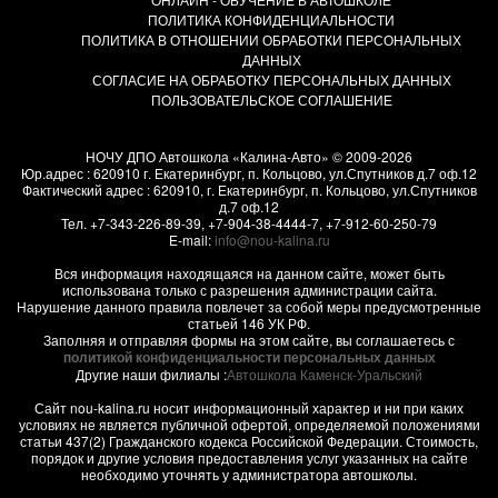
ПОЛИТИКА КОНФИДЕНЦИАЛЬНОСТИ
ПОЛИТИКА В ОТНОШЕНИИ ОБРАБОТКИ ПЕРСОНАЛЬНЫХ
ДАННЫХ
СОГЛАСИЕ НА ОБРАБОТКУ ПЕРСОНАЛЬНЫХ ДАННЫХ
ПОЛЬЗОВАТЕЛЬСКОЕ СОГЛАШЕНИЕ
НОЧУ ДПО Автошкола «Калина-Авто»
© 2009-2026
Юр.адрес : 620910 г. Екатеринбург, п. Кольцово, ул.Спутников д.7 оф.12
Фактический адрес :
620910
, г.
Екатеринбург, п. Кольцово
,
ул.Спутников
д.7 оф.12
Тел.
+7-343-226-89-39
,
+7-904-38-4444-7
,
+7-912-60-250-79
E-mail:
info@nou-kalina.ru
Вся информация находящаяся на данном сайте, может быть
использована только с разрешения администрации сайта.
Нарушение данного правила повлечет за собой меры предусмотренные
статьей 146 УК РФ.
Заполняя и отправляя формы на этом сайте, вы соглашаетесь с
политикой конфиденциальности персональных данных
Другие наши филиалы :
Автошкола Каменск-Уральский
Сайт nou-kalina.ru носит информационный характер и ни при каких
условиях не является публичной офертой, определяемой положениями
статьи 437(2) Гражданского кодекса Российской Федерации. Стоимость,
порядок и другие условия предоставления услуг указанных на сайте
необходимо уточнять у администратора автошколы.