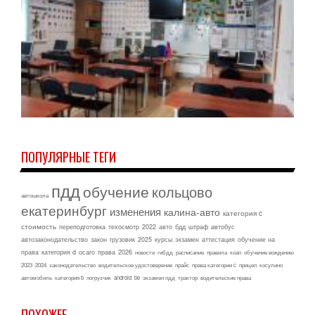
ПОПУЛЯРНЫЕ ТЕГИ
пдд
обучение
кольцово
автошкола
екатеринбург
изменения
калина-авто
категория c
стоимость
переподготовка
техосмотр
2022
авто
бдд
штраф
автобус
автозаконодательство
закон
грузовик
2025
курсы
экзамен
аттестация
обучение на
права
категория d
осаго
права
2026
новости
гибдд
расписание
правила
коап
обучение вождению
2023
2024
законодательство
водительское удостоверение
прайс
права категории c
прицеп
косулино
автомобиль
категория b
погрузчик
android
be
экзамен пдд
трактор
водительские права
ПОХОЖЕЕ