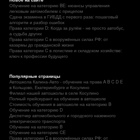
Обучение на категорию BE: нюансы управления
легковым автомобилем с прицепом
Сдача экзамена в ГИБДД с первого раза: пошаговый
алгоритм и разбор ошибок
Права категории D: Когда за рулём - не просто автобус,
а судьба других
Права категории C в вооружённых силах РФ: от
казармы до гражданской жизни
Права категории C в логистике и складском хозяйстве:
ключ к профессии будущего
Популярные страницы
Автошкола Калина-Авто - обучение на права A B C D E
в Кольцово, Екатеринбурге и Косулино
Филиал нашей автошколы в селе Косулино
Полный прейскурант на обучение в автошколе
Стоимость обучения в автошколе на категорию B
Обучение на категорию D
Диспетчер автомобильного и городского наземного
электрического транспорта
Обучение на категорию B
Обучение на категорию CE
Права категории C в вооружённых силах РФ: от