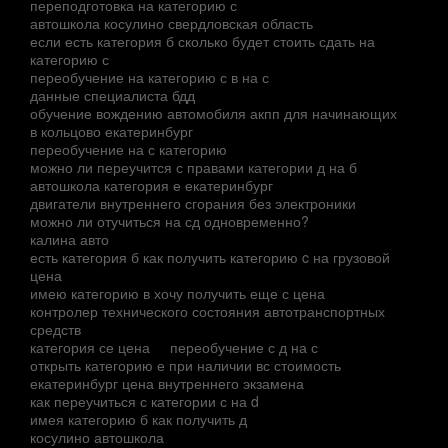
переподготовка на категорию с
автошкола косулино свердловская область
если есть категория б сколько будет стоить сдать на
категорию с
переобучение на категорию с в на с
данные специалиста бдд
обучение вождению автомобиля акпп для начинающих
в кольцово екатеринбург
переобучение на с категорию
можно ли переучится с правами категории д на б
автошкола категория е екатеринбург
двигатели внутреннего сгорания без электроники
можно ли отучиться на сд одновременно?
калина авто
есть категория б как получить категорию c на грузовой
цена
имею категорию в хочу получить еще с цена
контролер технического состояния автотранспортных
средств
категория се цена
переобучение с д на с
открыть категорию е при наличии вс стоимость
екатеринбург цена внутреннего экзамена
как переучиться с категории с на d
имея категорию б как получить д
косулино автошкола