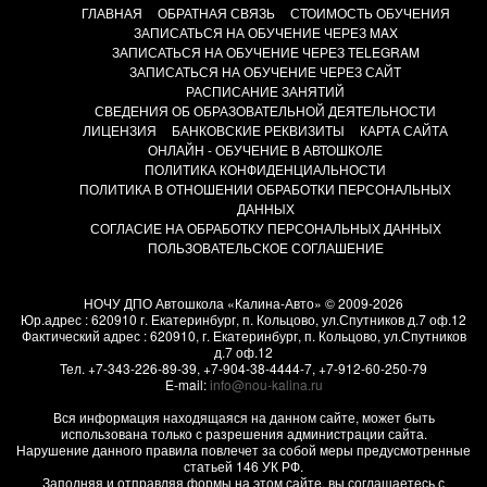
ГЛАВНАЯ
ОБРАТНАЯ СВЯЗЬ
СТОИМОСТЬ ОБУЧЕНИЯ
ЗАПИСАТЬСЯ НА ОБУЧЕНИЕ ЧЕРЕЗ MAX
ЗАПИСАТЬСЯ НА ОБУЧЕНИЕ ЧЕРЕЗ TELEGRAM
ЗАПИСАТЬСЯ НА ОБУЧЕНИЕ ЧЕРЕЗ САЙТ
РАСПИСАНИЕ ЗАНЯТИЙ
СВЕДЕНИЯ ОБ ОБРАЗОВАТЕЛЬНОЙ ДЕЯТЕЛЬНОСТИ
ЛИЦЕНЗИЯ
БАНКОВСКИЕ РЕКВИЗИТЫ
КАРТА САЙТА
ОНЛАЙН - ОБУЧЕНИЕ В АВТОШКОЛЕ
ПОЛИТИКА КОНФИДЕНЦИАЛЬНОСТИ
ПОЛИТИКА В ОТНОШЕНИИ ОБРАБОТКИ ПЕРСОНАЛЬНЫХ
ДАННЫХ
СОГЛАСИЕ НА ОБРАБОТКУ ПЕРСОНАЛЬНЫХ ДАННЫХ
ПОЛЬЗОВАТЕЛЬСКОЕ СОГЛАШЕНИЕ
НОЧУ ДПО Автошкола «Калина-Авто»
© 2009-2026
Юр.адрес : 620910 г. Екатеринбург, п. Кольцово, ул.Спутников д.7 оф.12
Фактический адрес :
620910
, г.
Екатеринбург, п. Кольцово
,
ул.Спутников
д.7 оф.12
Тел.
+7-343-226-89-39
,
+7-904-38-4444-7
,
+7-912-60-250-79
E-mail:
info@nou-kalina.ru
Вся информация находящаяся на данном сайте, может быть
использована только с разрешения администрации сайта.
Нарушение данного правила повлечет за собой меры предусмотренные
статьей 146 УК РФ.
Заполняя и отправляя формы на этом сайте, вы соглашаетесь с