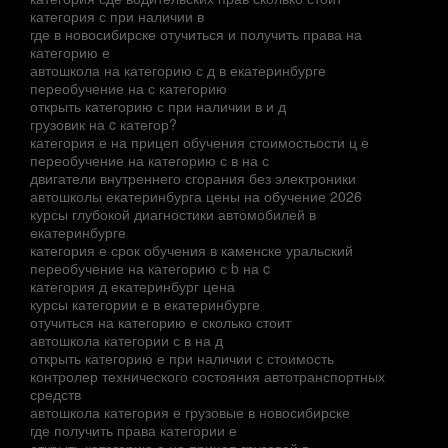
категория с при наличии в
где в новосибирске отучиться и получить права на
категорию е
автошкола на категорию с д в екатеринбурге
переобучение на с категорию
открыть категорию с при наличии в и д
грузовик на c категор?
категория е на прицеп обучения стоимостьости ц е
переобучение на категорию с в на с
двигатели внутреннего сгорания без электроники
автошколы екатеринбурга цены на обучение 2026
курсы глубокой диагностики автомобилей в
екатеринбурге
категория е срок обучения в каменске уральский
переобучение на категорию с b на c
категория д екатеринбург цена
курсы категории е в екатеринбурге
отучиться на категорию е сколько стоит
автошкола категории с в на д
открыть категорию е при наличии с стоимость
контролер технического состояния автотранспортных
средств
автошкола категория е грузовые в новосибирске
где получить права категории е