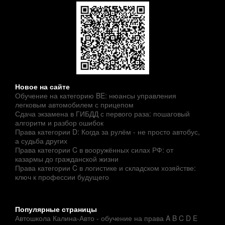
Новое на сайте
Обучение на категорию BE: нюансы управления
легковым автомобилем с прицепом
Сдача экзамена в ГИБДД с первого раза: пошаговый
алгоритм и разбор ошибок
Права категории D: Когда за рулём - не просто автобус,
а судьба других
Права категории C в вооружённых силах РФ: от
казармы до гражданской жизни
Права категории C в логистике и складском хозяйстве:
ключ к профессии будущего
Популярные страницы
Автошкола Калина-Авто - обучение на права A B C D E