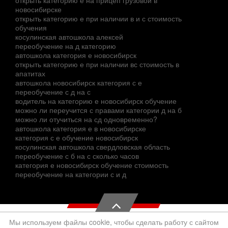
открыть категорию е на прицеп грузовой в
новосибирске
открыть категорию е при наличии в и с стоимость
обучения
косулинская автошкола алексей
переобучение на д категорию
автошкола категория е новосибирск
открыть категорию е при наличии вс стоимость в
апатитах
автошкола новосибирск категория с е
переобучение с д на с
водитель на категорию е новосибирск обучение
можно ли переучится с правами категории д на б
можно ли отучиться на сд одновременно?
автошкола категория е в новосибирске
категория с е обучение новосибирск
косулинская автошкола свердловская область
переобучение с б на с сколько часов
категория е новосибирск обучение стоимость
переобучение на категории с и д
Мы используем файлы cookie, чтобы сделать работу с сайтом