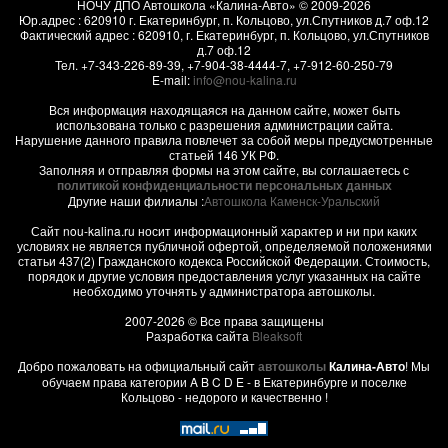
НОЧУ ДПО Автошкола «Калина-Авто»
© 2009-2026
Юр.адрес : 620910 г. Екатеринбург, п. Кольцово, ул.Спутников д.7 оф.12
Фактический адрес :
620910
, г.
Екатеринбург, п. Кольцово
,
ул.Спутников
д.7 оф.12
Тел.
+7-343-226-89-39
,
+7-904-38-4444-7
,
+7-912-60-250-79
E-mail:
info@nou-kalina.ru
Вся информация находящаяся на данном сайте, может быть
использована только с разрешения администрации сайта.
Нарушение данного правила повлечет за собой меры предусмотренные
статьей 146 УК РФ.
Заполняя и отправляя формы на этом сайте, вы соглашаетесь с
политикой конфиденциальности персональных данных
Другие наши филиалы :
Автошкола Каменск-Уральский
Сайт nou-kalina.ru носит информационный характер и ни при каких
условиях не является публичной офертой, определяемой положениями
статьи 437(2) Гражданского кодекса Российской Федерации. Стоимость,
порядок и другие условия предоставления услуг указанных на сайте
необходимо уточнять у администратора автошколы.
2007-2026 © Все права защищены
Разработка сайта
Bleaksoft
Добро пожаловать на официальный сайт
автошколы
Калина-Авто
! Мы
обучаем права категории A B C D E - в Екатеринбурге и поселке
Кольцово - недорого и качественно !