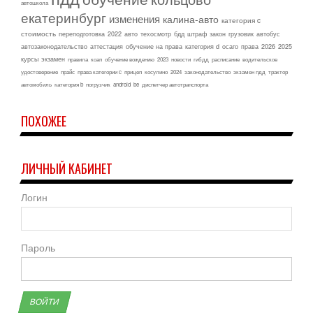
автошкола
екатеринбург
изменения
калина-авто
категория c
стоимость
переподготовка
2022
авто
техосмотр
бдд
штраф
закон
грузовик
автобус
автозаконодательство
аттестация
обучение на права
категория d
осаго
права
2026
2025
курсы
экзамен
правила
коап
обучение вождению
2023
новости
гибдд
расписание
водительское
удостоверение
прайс
права категории c
прицеп
косулино
2024
законодательство
экзамен пдд
трактор
автомобиль
категория b
погрузчик
android
be
диспетчер автотранспорта
ПОХОЖЕЕ
ЛИЧНЫЙ КАБИНЕТ
Логин
Пароль
ВОЙТИ