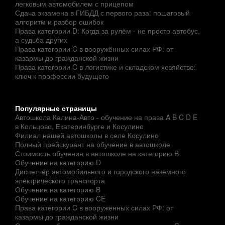
легковым автомобилем с прицепом
Сдача экзамена в ГИБДД с первого раза: пошаговый
алгоритм и разбор ошибок
Права категории D: Когда за рулём - не просто автобус,
а судьба других
Права категории C в вооружённых силах РФ: от
казармы до гражданской жизни
Права категории C в логистике и складском хозяйстве:
ключ к профессии будущего
Популярные страницы
Автошкола Калина-Авто - обучение на права A B C D E
в Кольцово, Екатеринбурге и Косулино
Филиал нашей автошколы в селе Косулино
Полный прейскурант на обучение в автошколе
Стоимость обучения в автошколе на категорию B
Обучение на категорию D
Диспетчер автомобильного и городского наземного
электрического транспорта
Обучение на категорию B
Обучение на категорию CE
Права категории C в вооружённых силах РФ: от
казармы до гражданской жизни