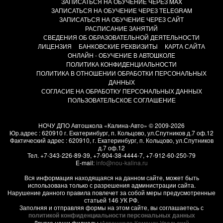
ЗАПИСАТЬСЯ НА ОБУЧЕНИЕ ЧЕРЕЗ MAX
ЗАПИСАТЬСЯ НА ОБУЧЕНИЕ ЧЕРЕЗ TELEGRAM
ЗАПИСАТЬСЯ НА ОБУЧЕНИЕ ЧЕРЕЗ САЙТ
РАСПИСАНИЕ ЗАНЯТИЙ
СВЕДЕНИЯ ОБ ОБРАЗОВАТЕЛЬНОЙ ДЕЯТЕЛЬНОСТИ
ЛИЦЕНЗИЯ
БАНКОВСКИЕ РЕКВИЗИТЫ
КАРТА САЙТА
ОНЛАЙН - ОБУЧЕНИЕ В АВТОШКОЛЕ
ПОЛИТИКА КОНФИДЕНЦИАЛЬНОСТИ
ПОЛИТИКА В ОТНОШЕНИИ ОБРАБОТКИ ПЕРСОНАЛЬНЫХ
ДАННЫХ
СОГЛАСИЕ НА ОБРАБОТКУ ПЕРСОНАЛЬНЫХ ДАННЫХ
ПОЛЬЗОВАТЕЛЬСКОЕ СОГЛАШЕНИЕ
НОЧУ ДПО Автошкола «Калина-Авто»
© 2009-2026
Юр.адрес : 620910 г. Екатеринбург, п. Кольцово, ул.Спутников д.7 оф.12
Фактический адрес :
620910
, г.
Екатеринбург, п. Кольцово
,
ул.Спутников
д.7 оф.12
Тел.
+7-343-226-89-39
,
+7-904-38-4444-7
,
+7-912-60-250-79
E-mail:
info@nou-kalina.ru
Вся информация находящаяся на данном сайте, может быть
использована только с разрешения администрации сайта.
Нарушение данного правила повлечет за собой меры предусмотренные
статьей 146 УК РФ.
Заполняя и отправляя формы на этом сайте, вы соглашаетесь с
политикой конфиденциальности персональных данных
Другие наши филиалы :
Автошкола Каменск-Уральский