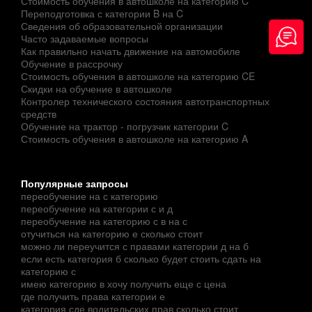
Стоимость обучения в автошколе на категорию C
Переподготовка с категории B на C
Сведения об образовательной организации
Часто задаваемые вопросы
Как правильно начать движение на автомобиле
Обучение в рассрочку
Стоимость обучения в автошколе на категорию CE
Скидки на обучение в автошколе
Контролер технического состояния автотранспортных
средств
Обучение на трактор - погрузчик категории C
Стоимость обучения в автошколе на категорию A
Популярные запросы
переобучение на с категорию
переобучение на категории с и д
переобучение на категорию с в на с
отучиться на категорию е сколько стоит
можно ли переучится с правами категории д на б
если есть категория б сколько будет стоить сдать на
категорию с
имею категорию в хочу получить еще с цена
где получить права категории е
категория сде водительских прав сколько стоит