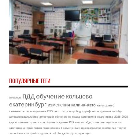
ПОПУЛЯРНЫЕ ТЕГИ
пдд
обучение
кольцово
автошкола
екатеринбург
изменения
калина-авто
категория c
стоимость
переподготовка
2022
авто
техосмотр
бдд
штраф
закон
грузовик
автобус
автозаконодательство
аттестация
обучение на права
категория d
осаго
права
2026
2025
курсы
экзамен
правила
коап
обучение вождению
2023
новости
гибдд
расписание
водительское
удостоверение
прайс
прицеп
права категории c
косулино
2024
законодательство
экзамен пдд
трактор
автомобиль
категория b
погрузчик
android
be
диспетчер автотранспорта