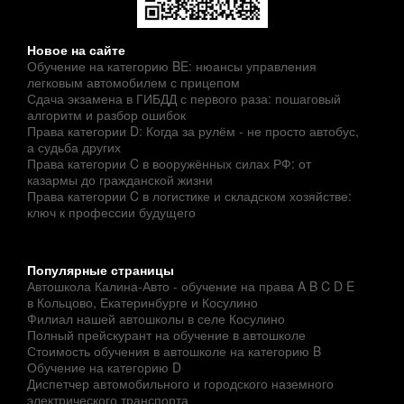
Новое на сайте
Обучение на категорию BE: нюансы управления
легковым автомобилем с прицепом
Сдача экзамена в ГИБДД с первого раза: пошаговый
алгоритм и разбор ошибок
Права категории D: Когда за рулём - не просто автобус,
а судьба других
Права категории C в вооружённых силах РФ: от
казармы до гражданской жизни
Права категории C в логистике и складском хозяйстве:
ключ к профессии будущего
Популярные страницы
Автошкола Калина-Авто - обучение на права A B C D E
в Кольцово, Екатеринбурге и Косулино
Филиал нашей автошколы в селе Косулино
Полный прейскурант на обучение в автошколе
Стоимость обучения в автошколе на категорию B
Обучение на категорию D
Диспетчер автомобильного и городского наземного
электрического транспорта