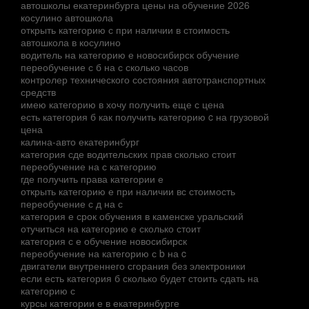
автошколы екатеринбурга цены на обучение 2026
косулино автошкола
открыть категорию с при наличии в стоимость
автошкола в косулино
водитель на категорию е новосибирск обучение
переобучение с б на с сколько часов
контролер технического состояния автотранспортных
средств
имею категорию в хочу получить еще с цена
есть категория б как получить категорию c на грузовой
цена
калина-авто екатеринбург
категория сде водительских прав сколько стоит
переобучение на с категорию
где получить права категории е
открыть категорию е при наличии вс стоимость
переобучение с д на с
категория е срок обучения в каменске уральский
отучиться на категорию е сколько стоит
категория с е обучение новосибирск
переобучение на категорию с b на c
двигатели внутреннего сгорания без электроники
если есть категория б сколько будет стоить сдать на
категорию с
курсы категории е в екатеринбурге