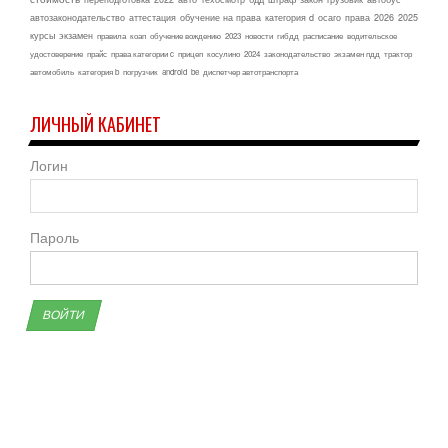
автозаконодательство
аттестация
обучение на права
категория d
осаго
права
2026
2025
курсы
экзамен
правила
коап
обучение вождению
2023
новости
гибдд
расписание
водительское
удостоверение
прайс
права категории c
прицеп
косулино
2024
законодательство
экзамен пдд
трактор
автомобиль
категория b
погрузчик
android
be
диспетчер автотранспорта
ЛИЧНЫЙ КАБИНЕТ
Логин
Пароль
ВОЙТИ