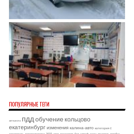
ПОПУЛЯРНЫЕ ТЕГИ
пдд
обучение
кольцово
автошкола
екатеринбург
изменения
калина-авто
категория c
стоимость
переподготовка
2022
авто
техосмотр
бдд
штраф
закон
грузовик
автобус