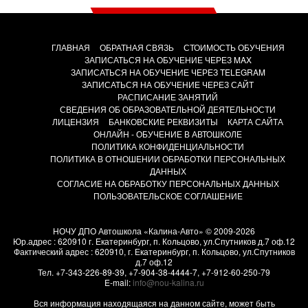
ГЛАВНАЯ
ОБРАТНАЯ СВЯЗЬ
СТОИМОСТЬ ОБУЧЕНИЯ
ЗАПИСАТЬСЯ НА ОБУЧЕНИЕ ЧЕРЕЗ MAX
ЗАПИСАТЬСЯ НА ОБУЧЕНИЕ ЧЕРЕЗ TELEGRAM
ЗАПИСАТЬСЯ НА ОБУЧЕНИЕ ЧЕРЕЗ САЙТ
РАСПИСАНИЕ ЗАНЯТИЙ
СВЕДЕНИЯ ОБ ОБРАЗОВАТЕЛЬНОЙ ДЕЯТЕЛЬНОСТИ
ЛИЦЕНЗИЯ
БАНКОВСКИЕ РЕКВИЗИТЫ
КАРТА САЙТА
ОНЛАЙН - ОБУЧЕНИЕ В АВТОШКОЛЕ
ПОЛИТИКА КОНФИДЕНЦИАЛЬНОСТИ
ПОЛИТИКА В ОТНОШЕНИИ ОБРАБОТКИ ПЕРСОНАЛЬНЫХ
ДАННЫХ
СОГЛАСИЕ НА ОБРАБОТКУ ПЕРСОНАЛЬНЫХ ДАННЫХ
ПОЛЬЗОВАТЕЛЬСКОЕ СОГЛАШЕНИЕ
НОЧУ ДПО Автошкола «Калина-Авто»
© 2009-2026
Юр.адрес : 620910 г. Екатеринбург, п. Кольцово, ул.Спутников д.7 оф.12
Фактический адрес :
620910
, г.
Екатеринбург, п. Кольцово
,
ул.Спутников
д.7 оф.12
Тел.
+7-343-226-89-39
,
+7-904-38-4444-7
,
+7-912-60-250-79
E-mail:
info@nou-kalina.ru
Вся информация находящаяся на данном сайте, может быть