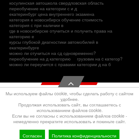
косулинская автошкола свердловская область
переобучение на категории с и д
екатеринбург цена внутреннего экзамена
категория е новосибирск обучение стоимость
категория с при наличии в
где в новосибирске отучиться и получить права на
категорию е
курсы глубокой диагностики автомобилей в
екатеринбурге
можно ли отучиться на сд одновременно?
переобучение на д категорию
грузовик на c категор?
можно ли переучится с правами категории д на б
Мы используем файлы cookie, чтобы сделать работу с сайтом
удобнее.
Продолжая использовать сайт, вы соглашаетесь с
использованием файлов cookie.
Если вы не согласны с использованием файлов cookie -
немедленно прекратите использовать и покиньте сайт.
Согласен
Политика конфиденциальности